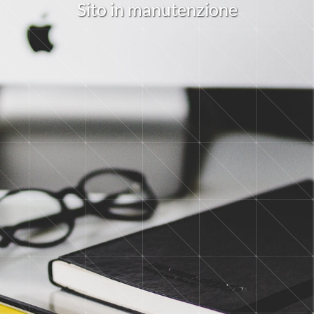
S
i
t
o
i
n
m
a
n
u
t
e
n
z
i
o
n
e