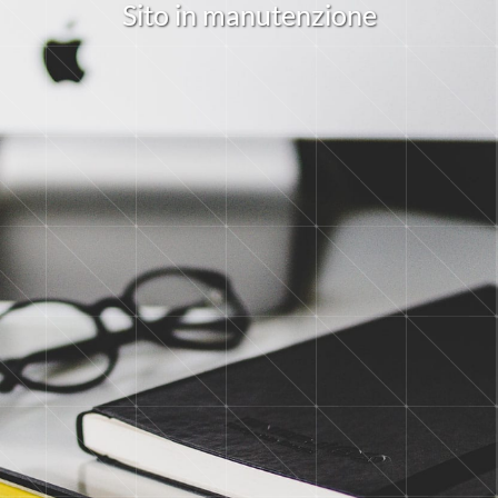
S
i
t
o
i
n
m
a
n
u
t
e
n
z
i
o
n
e