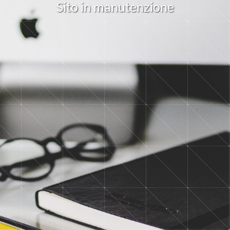
S
i
t
o
i
n
m
a
n
u
t
e
n
z
i
o
n
e