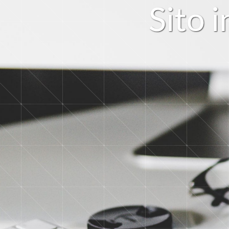
S
i
t
o
i