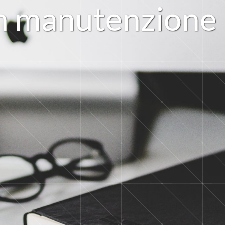
n
m
a
n
u
t
e
n
z
i
o
n
e