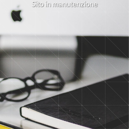
S
i
t
o
i
n
m
a
n
u
t
e
n
z
i
o
n
e