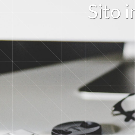
S
i
t
o
i