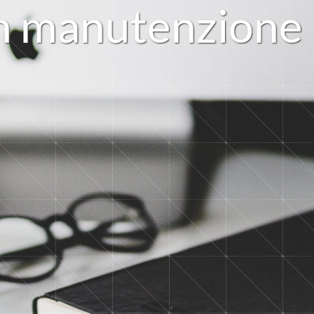
n
m
a
n
u
t
e
n
z
i
o
n
e