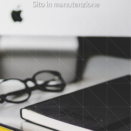
S
i
t
o
i
n
m
a
n
u
t
e
n
z
i
o
n
e