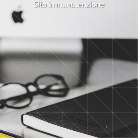
S
i
t
o
i
n
m
a
n
u
t
e
n
z
i
o
n
e