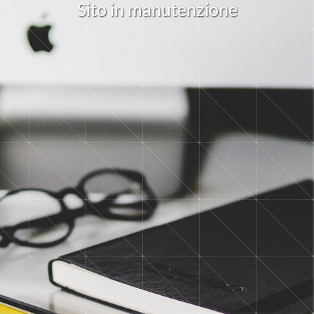
S
i
t
o
i
n
m
a
n
u
t
e
n
z
i
o
n
e