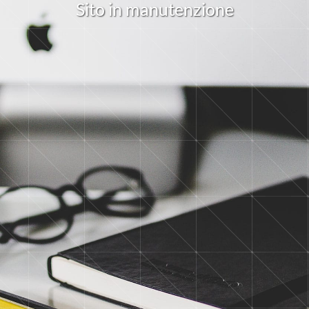
S
i
t
o
i
n
m
a
n
u
t
e
n
z
i
o
n
e