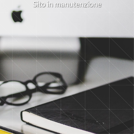
S
i
t
o
i
n
m
a
n
u
t
e
n
z
i
o
n
e