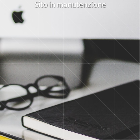
S
i
t
o
i
n
m
a
n
u
t
e
n
z
i
o
n
e