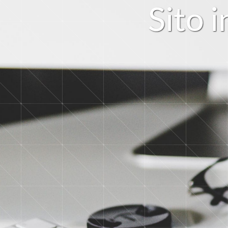
S
i
t
o
i