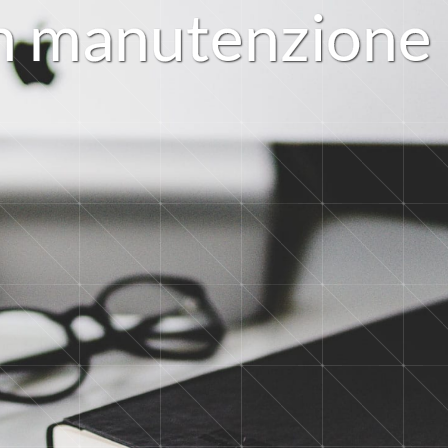
n
m
a
n
u
t
e
n
z
i
o
n
e