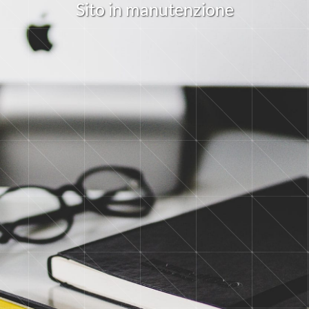
S
i
t
o
i
n
m
a
n
u
t
e
n
z
i
o
n
e