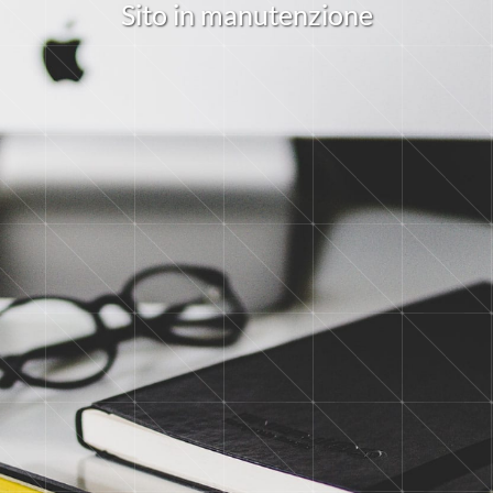
S
i
t
o
i
n
m
a
n
u
t
e
n
z
i
o
n
e