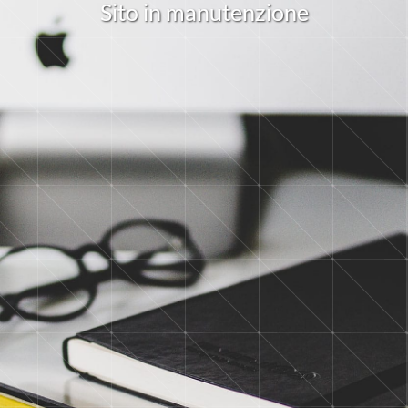
S
i
t
o
i
n
m
a
n
u
t
e
n
z
i
o
n
e