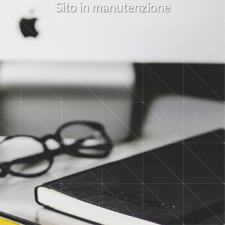
S
i
t
o
i
n
m
a
n
u
t
e
n
z
i
o
n
e