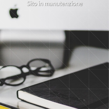
S
i
t
o
i
n
m
a
n
u
t
e
n
z
i
o
n
e