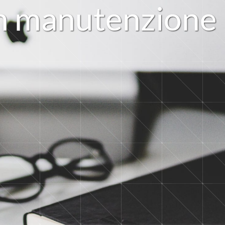
n
m
a
n
u
t
e
n
z
i
o
n
e