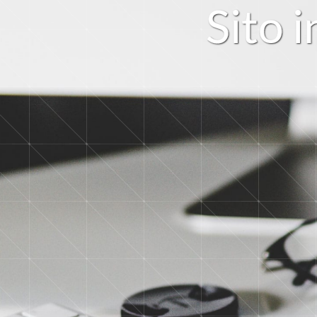
S
i
t
o
i