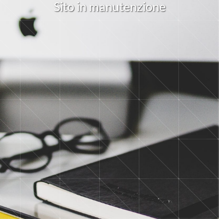
S
i
t
o
i
n
m
a
n
u
t
e
n
z
i
o
n
e