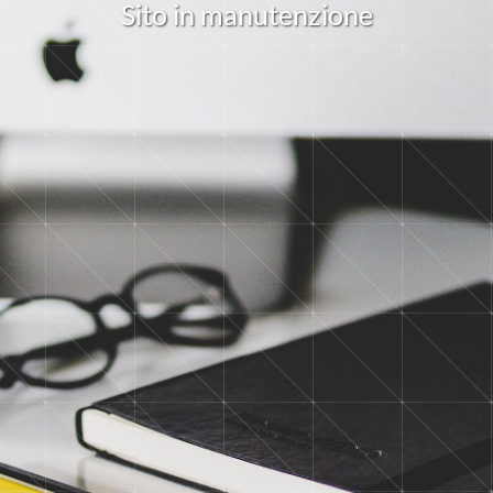
S
i
t
o
i
n
m
a
n
u
t
e
n
z
i
o
n
e