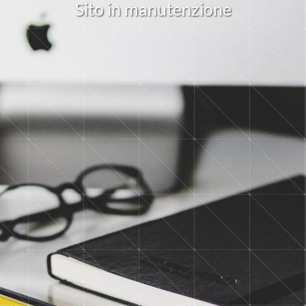
S
i
t
o
i
n
m
a
n
u
t
e
n
z
i
o
n
e