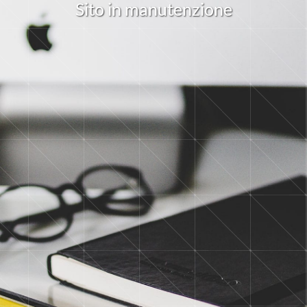
S
i
t
o
i
n
m
a
n
u
t
e
n
z
i
o
n
e