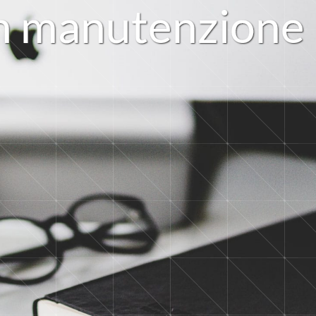
n
m
a
n
u
t
e
n
z
i
o
n
e