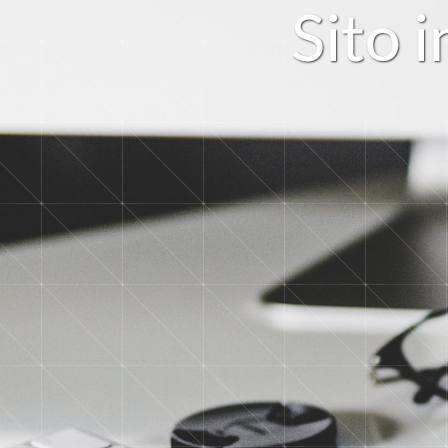
S
i
t
o
i