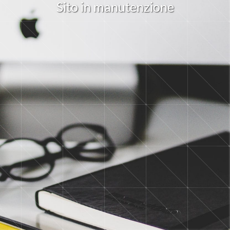
S
i
t
o
i
n
m
a
n
u
t
e
n
z
i
o
n
e