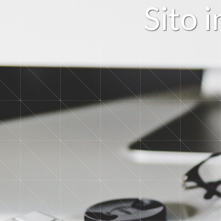
S
i
t
o
i