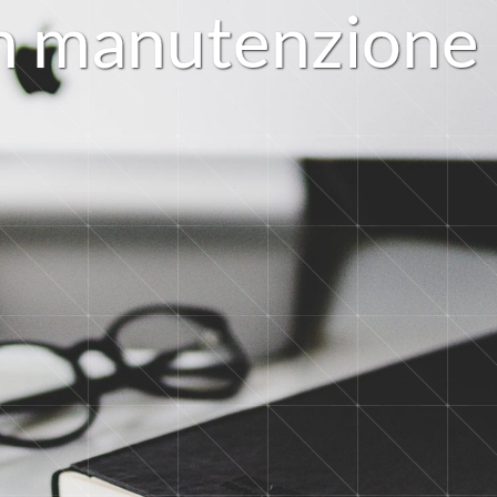
n
m
a
n
u
t
e
n
z
i
o
n
e